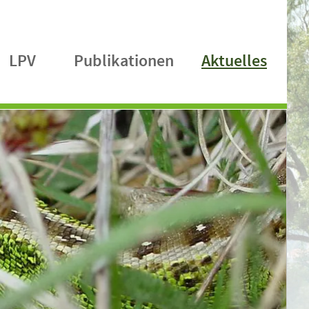
LPV
Publikationen
Aktuelles
Über die LPV
Leistungen
LPV vor Ort
Kartenansicht