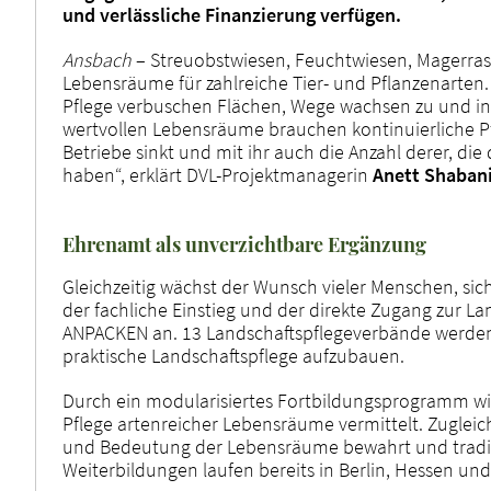
und verlässliche Finanzierung verfügen.
Ansbach
– Streuobstwiesen, Feuchtwiesen, Magerras
Lebensräume für zahlreiche Tier- und Pflanzenarten
Pflege verbuschen Flächen, Wege wachsen zu und inv
wertvollen Lebensräume brauchen kontinuierliche Pf
Betriebe sinkt und mit ihr auch die Anzahl derer, di
haben“, erklärt DVL-Projektmanagerin
Anett Shaban
Ehrenamt als unverzichtbare Ergänzung
Gleichzeitig wächst der Wunsch vieler Menschen, sich
der fachliche Einstieg und der direkte Zugang zur L
ANPACKEN an. 13 Landschaftspflegeverbände werden 
praktische Landschaftspflege aufzubauen.
Durch ein modularisiertes Fortbildungsprogramm wird
Pflege artenreicher Lebensräume vermittelt. Zugleic
und Bedeutung der Lebensräume bewahrt und traditi
Weiterbildungen laufen bereits in Berlin, Hessen un