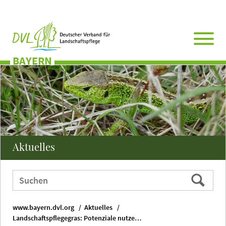
Direkt
Zum
Zum
Zur
zum
Hauptmenü
Seitenende
Website-
Seiteninhalt
Suche
BAYERN
Aktuelles
Webauftritt
Suchen
durchsuchen
nach:
www.bayern.dvl.org
Aktuelles
Landschaftspflegegras: Potenziale nutzen, Hindernisse überwinden!