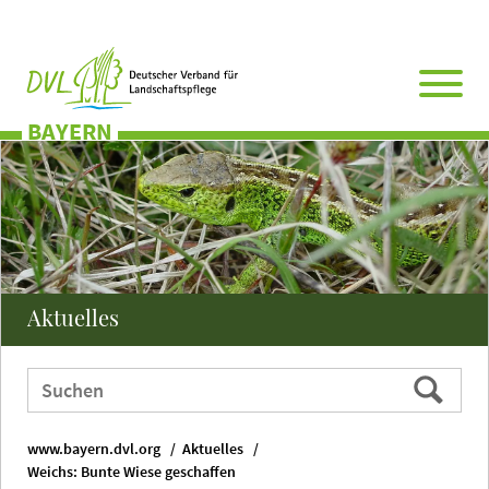
Direkt
Zum
Zum
Zur
zum
Hauptmenü
Seitenende
Website-
Seiteninhalt
Suche
BAYERN
Aktuelles
Webauftritt
Suchen
durchsuchen
nach:
www.bayern.dvl.org
Aktuelles
Weichs: Bunte Wiese geschaffen